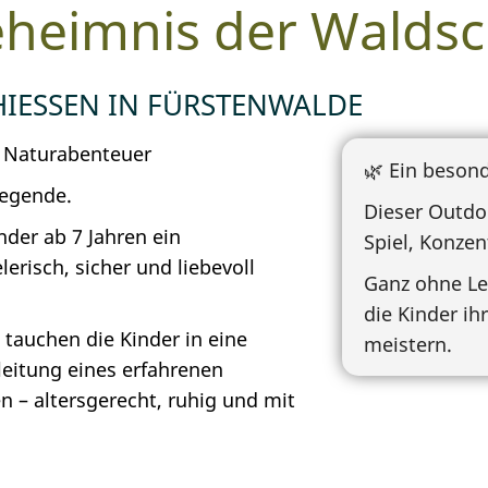
heimnis der Walds
IESSEN IN FÜRSTENWALDE
 Naturabenteuer
🌿 Ein beson
Legende.
Dieser Outdo
der ab 7 Jahren ein
Spiel, Konze
erisch, sicher und liebevoll
Ganz ohne Le
die Kinder i
auchen die Kinder in eine
meistern.
eitung eines erfahrenen
 – altersgerecht, ruhig und mit