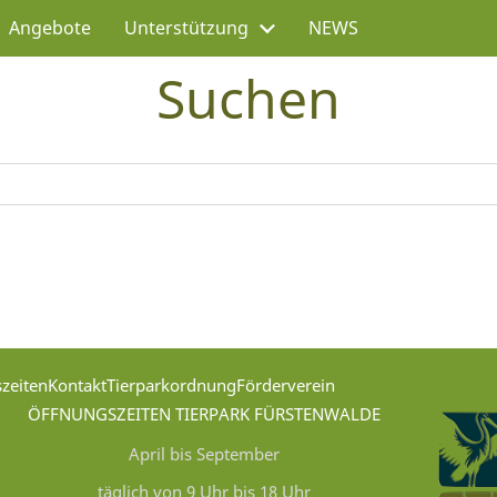
Angebote
Unterstützung
NEWS
Suchen
zeiten
Kontakt
Tierparkordnung
Förderverein
ÖFFNUNGSZEITEN TIERPARK FÜRSTENWALDE
April bis September
täglich von 9 Uhr bis 18 Uhr